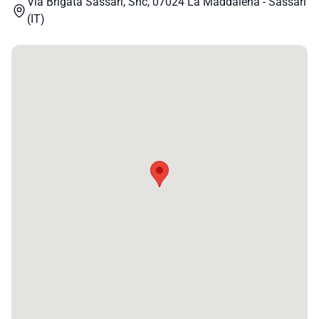
Via Brigata Sassari, Snc, 07024 La Maddalena - Sassari
(IT)