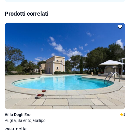
Prodotti correlati
Villa Degli Eroi
5
Puglia, Salento, Gallipoli
notte
798
€