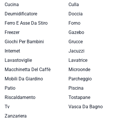
Cucina
Culla
Deumidificatore
Doccia
Ferro E Asse Da Stiro
Forno
Freezer
Gazebo
Giochi Per Bambini
Grucce
Internet
Jacuzzi
Lavastoviglie
Lavatrice
Macchinetta Del Caffè
Microonde
Mobili Da Giardino
Parcheggio
Patio
Piscina
Riscaldamento
Tostapane
Tv
Vasca Da Bagno
Zanzariera