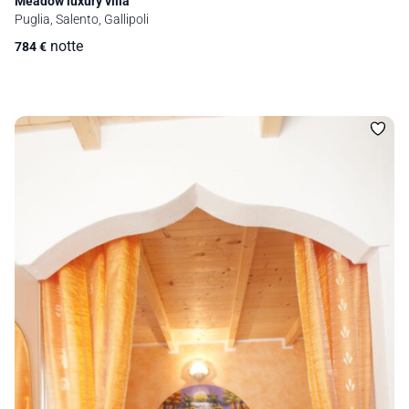
Meadow luxury villa
Puglia, Salento, Gallipoli
notte
784
€