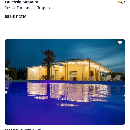
Leucosia Superior
4,5
Sicilia, Trapanese, Trapani
notte
583
€