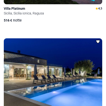
Villa Platinum
4,5
Sicilia, Sicilia ionica, Ragusa
notte
516
€