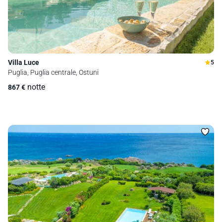
Villa Luce
5
Puglia, Puglia centrale, Ostuni
notte
867
€