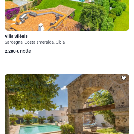
Villa Silènis
Sardegna, Costa smeralda, Olbia
notte
2.280
€