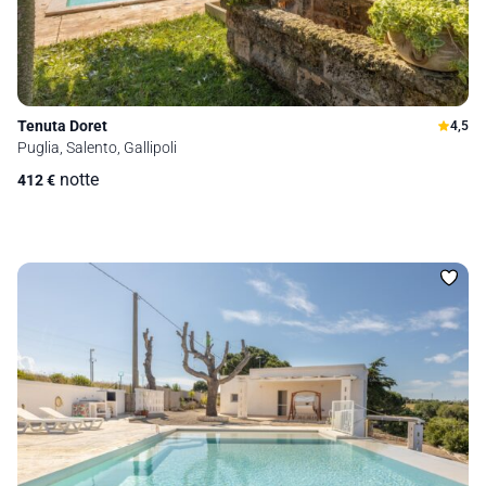
Tenuta Doret
4,5
Puglia, Salento, Gallipoli
notte
412
€