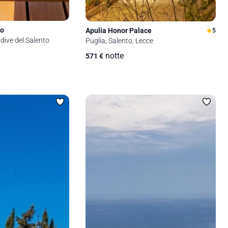
mo
Apulia Honor Palace
5
ldive del Salento
Puglia, Salento, Lecce
notte
571
€