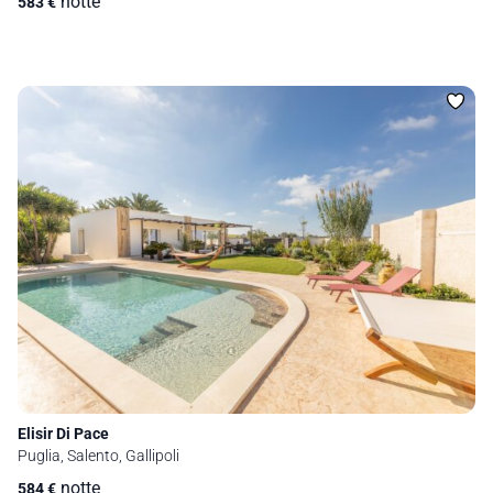
notte
583
€
Elisir Di Pace
Puglia, Salento, Gallipoli
notte
584
€