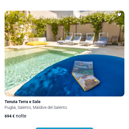
Tenuta Terra e Sale
Puglia, Salento, Maldive del Salento
notte
694
€