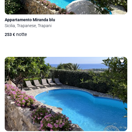
Appartamento Miranda blu
Sicilia, Trapanese, Trapani
notte
253
€