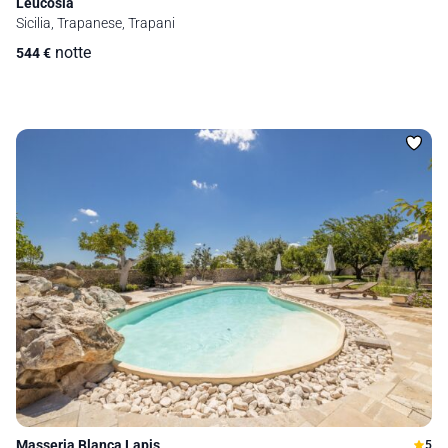
Leucosia
Sicilia, Trapanese, Trapani
notte
544
€
Masseria Blanca Lapis
5