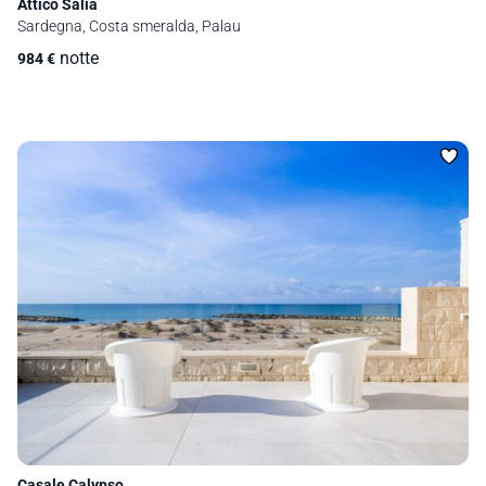
Attico Salia
Sardegna, Costa smeralda, Palau
notte
984
€
Casale Calypso