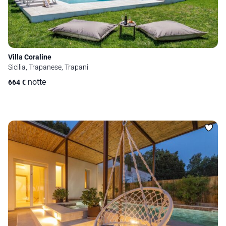
Villa Coraline
Sicilia, Trapanese, Trapani
notte
664
€