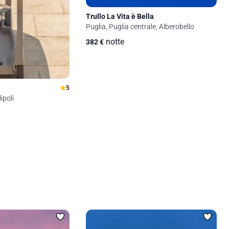
Trullo La Vita è Bella
Puglia, Puglia centrale, Alberobello
notte
382
€
5
ipoli