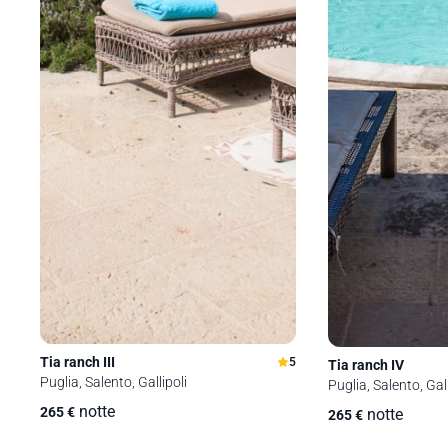
Tia ranch III
5
Tia ranch IV
Puglia, Salento, Gallipoli
Puglia, Salento, Gall
notte
265
€
notte
265
€