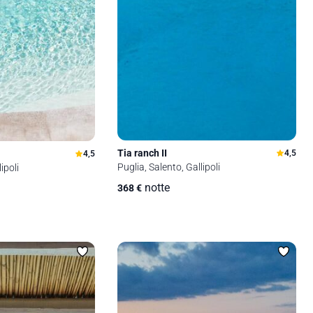
Tia ranch II
4,5
4,5
Puglia, Salento, Gallipoli
ipoli
notte
368
€