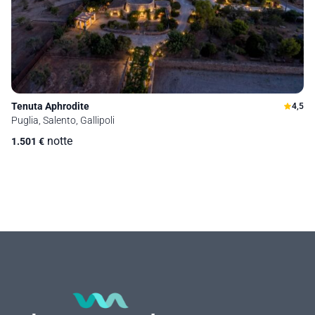
Tenuta Aphrodite
4,5
Puglia, Salento, Gallipoli
notte
1.501
€