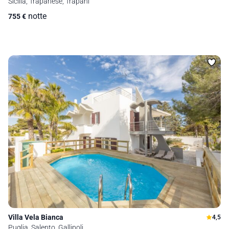
Sicilia, Trapanese, Trapani
notte
755
€
Villa Vela Bianca
4,5
Puglia, Salento, Gallipoli