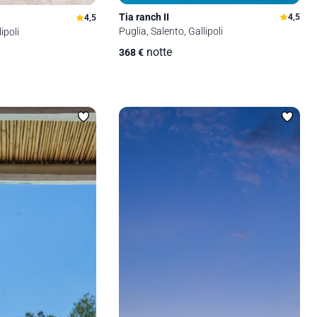
Tia ranch II
4,5
4,5
Puglia, Salento, Gallipoli
ipoli
notte
368
€