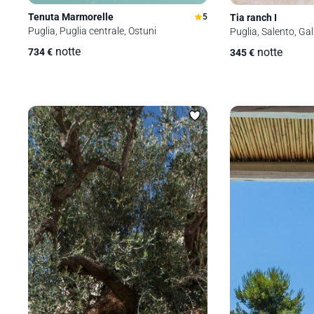
Tenuta Marmorelle
Tia ranch I
5
Puglia, Puglia centrale, Ostuni
Puglia, Salento, Gall
notte
notte
734
€
345
€