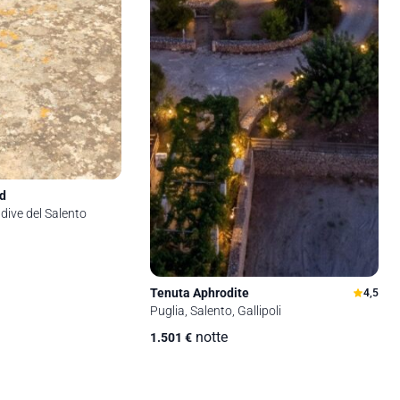
ud
ldive del Salento
Tenuta Aphrodite
4,5
Puglia, Salento, Gallipoli
notte
1.501
€