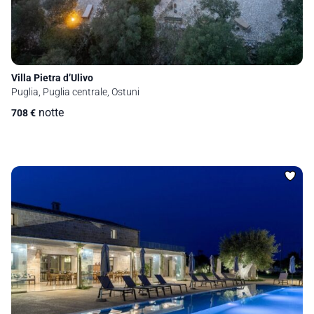
Villa Pietra d’Ulivo
Puglia, Puglia centrale, Ostuni
notte
708
€