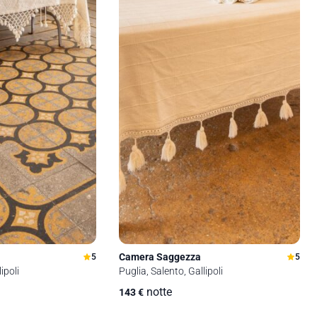
Camera Saggezza
5
5
ipoli
Puglia, Salento, Gallipoli
notte
143
€