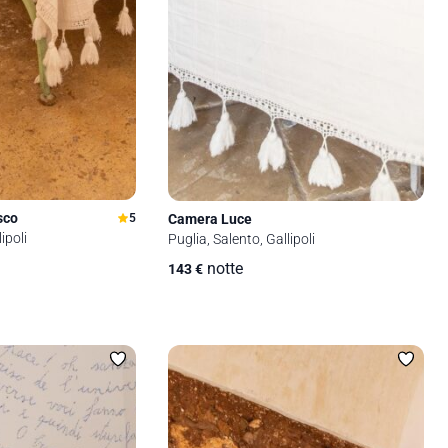
sco
Camera Luce
5
ipoli
Puglia, Salento, Gallipoli
notte
143
€