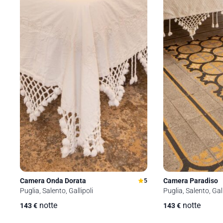
Camera Onda Dorata
Camera Paradiso
5
Puglia, Salento, Gallipoli
Puglia, Salento, Gall
notte
notte
143
€
143
€