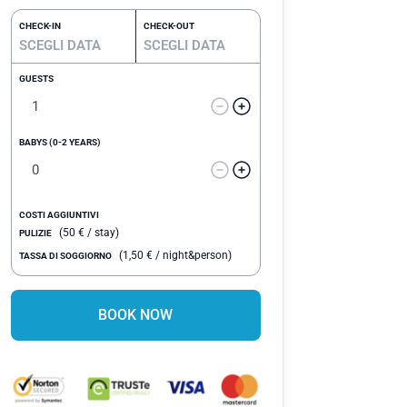
CHECK-IN
CHECK-OUT
GUESTS
BABYS (0-2 YEARS)
COSTI AGGIUNTIVI
(
50
€
/ stay)
PULIZIE
(
1,50
€
/ night&person)
TASSA DI SOGGIORNO
BOOK NOW