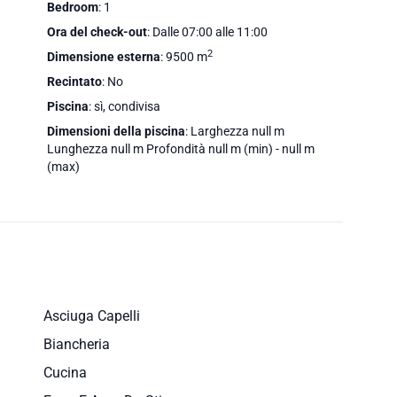
Bedroom
: 1
Ora del check-out
: Dalle 07:00 alle 11:00
2
Dimensione esterna
: 9500 m
Recintato
: No
Piscina
: sì, condivisa
Dimensioni della piscina
: Larghezza null m
Lunghezza null m Profondità null m (min) - null m
(max)
Asciuga Capelli
Biancheria
Cucina