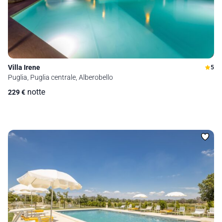
Villa Irene
5
Puglia, Puglia centrale, Alberobello
notte
229
€