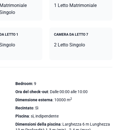
 Matrimoniale
1 Letto Matrimoniale
 Singolo
DA LETTO 1
CAMERA DA LETTO 7
 Singolo
2 Letto Singolo
Bedroom
: 9
Ora del check-out
: Dalle 00:00 alle 10:00
2
Dimensione esterna
: 10000 m
Recintato
: Sì
Piscina
: sì, indipendente
Dimensioni della piscina
: Larghezza 6 m Lunghezza
13 m Profondità 1.3 m (min) - 2.4 m (max)