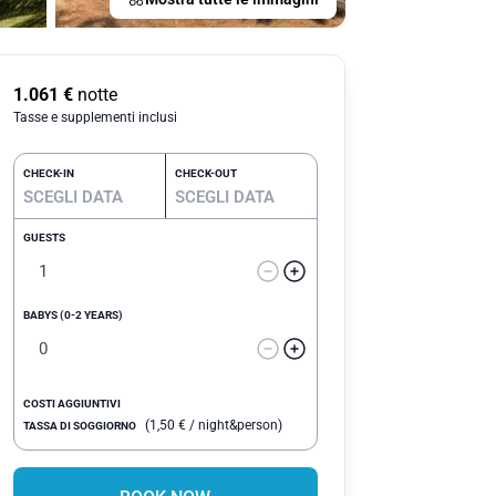
1.061
€
notte
Tasse e supplementi inclusi
CHECK-IN
CHECK-OUT
GUESTS
BABYS (0-2 YEARS)
COSTI AGGIUNTIVI
(
1,50
€
/ night&person)
TASSA DI SOGGIORNO