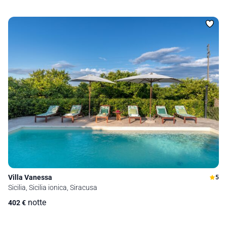
Villa Vanessa
5
Sicilia, Sicilia ionica, Siracusa
notte
402
€