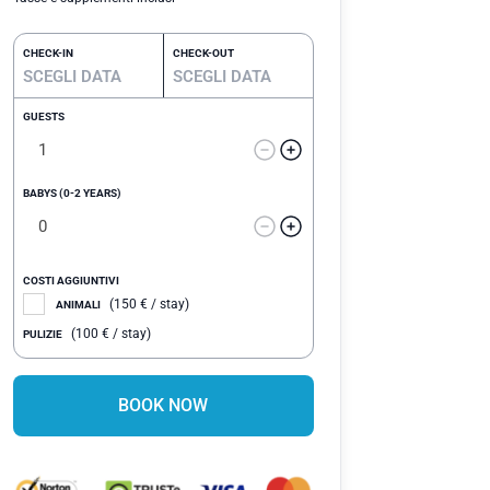
CHECK-IN
CHECK-OUT
GUESTS
BABYS (0-2 YEARS)
COSTI AGGIUNTIVI
(
150
€
/ stay)
ANIMALI
(
100
€
/ stay)
PULIZIE
BOOK NOW