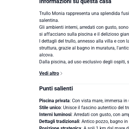
Informazioni su questa casa
Trullo Monia rappresenta una splendida fusio
salentina.
Gli ambienti interni, arredati con gusto, son
si affacciano sulla piscina e il delizioso giard
I dettagli del trullo, annesso alla villa e co
struttura, grazie al bagno in muratura, l'ant
alcova.
Dalla piscina, ad uso esclusivo degli ospiti, s
Vedi altro
Punti salienti
Piscina privata
: Con vista mare, immersa in 
Stile unico
: Unisce il fascino autentico del 
Interni luminosi
: Arredati con gusto, con amp
Dettagli tradizionali
: Antico pozzo, bagno in
Posizione strategica
: A soli 1 km dal mare di