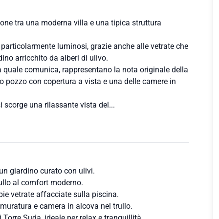
ne tra una moderna villa e una tipica struttura
o particolarmente luminosi, grazie anche alle vetrate che
ino arricchito da alberi di ulivo.
n la quale comunica, rappresentano la nota originale della
ico pozzo con copertura a vista e una delle camere in
i scorge una rilassante vista del...
un giardino curato con ulivi.
trullo al comfort moderno.
ie vetrate affacciate sulla piscina.
 muratura e camera in alcova nel trullo.
 Torre Suda, ideale per relax e tranquillità.