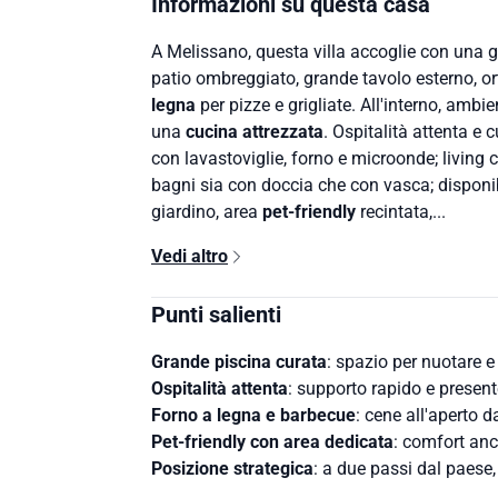
Informazioni su questa casa
A Melissano, questa villa accoglie con una
patio ombreggiato, grande tavolo esterno, ort
legna
per pizze e grigliate. All'interno, ambi
una
cucina attrezzata
. Ospitalità attenta e 
con lavastoviglie, forno e microonde; living
bagni sia con doccia che con vasca; disponibil
giardino, area
pet-friendly
recintata,...
Vedi altro
Punti salienti
Grande piscina curata
: spazio per nuotare e 
Ospitalità attenta
: supporto rapido e present
Forno a legna e barbecue
: cene all'aperto d
Pet-friendly con area dedicata
: comfort anc
Posizione strategica
: a due passi dal paese,