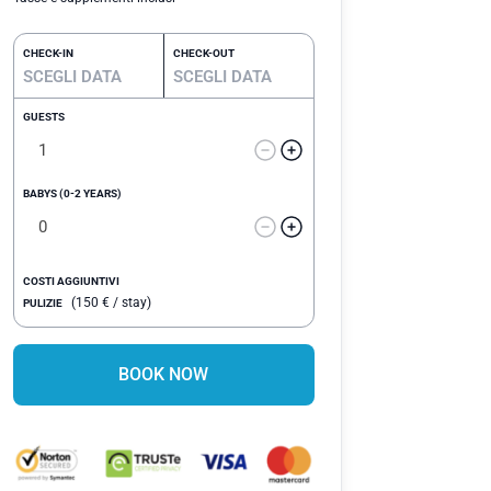
CHECK-IN
CHECK-OUT
GUESTS
BABYS (0-2 YEARS)
COSTI AGGIUNTIVI
(
150
€
/ stay)
PULIZIE
BOOK NOW