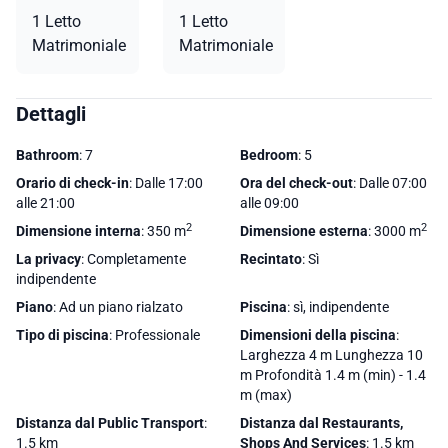
1 Letto
1 Letto
Matrimoniale
Matrimoniale
Dettagli
Bathroom
: 7
Bedroom
: 5
Orario di check-in
: Dalle 17:00
Ora del check-out
: Dalle 07:00
alle 21:00
alle 09:00
2
2
Dimensione interna
: 350 m
Dimensione esterna
: 3000 m
La privacy
: Completamente
Recintato
: Sì
indipendente
Piano
: Ad un piano rialzato
Piscina
: sì, indipendente
Tipo di piscina
: Professionale
Dimensioni della piscina
:
Larghezza 4 m Lunghezza 10
m Profondità 1.4 m (min) - 1.4
m (max)
Distanza dal Public Transport
:
Distanza dal Restaurants,
1.5 km
Shops And Services
: 1.5 km