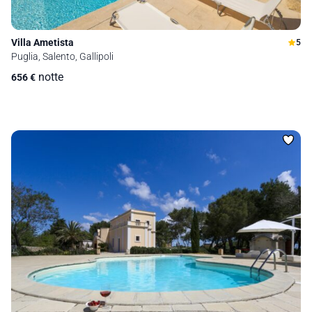
Villa Ametista
5
Puglia, Salento, Gallipoli
notte
656
€