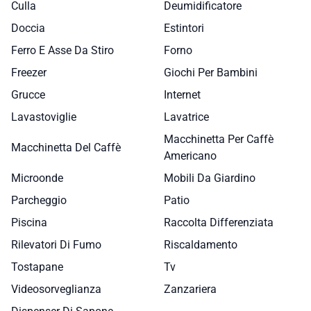
Culla
Deumidificatore
Doccia
Estintori
Ferro E Asse Da Stiro
Forno
Freezer
Giochi Per Bambini
Grucce
Internet
Lavastoviglie
Lavatrice
Macchinetta Per Caffè
Macchinetta Del Caffè
Americano
Microonde
Mobili Da Giardino
Parcheggio
Patio
Piscina
Raccolta Differenziata
Rilevatori Di Fumo
Riscaldamento
Tostapane
Tv
Videosorveglianza
Zanzariera