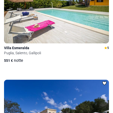
Villa Esmeralda
5
Puglia, Salento, Gallipoli
notte
551
€