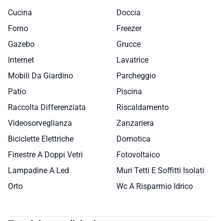
Cucina
Doccia
Forno
Freezer
Gazebo
Grucce
Internet
Lavatrice
Mobili Da Giardino
Parcheggio
Patio
Piscina
Raccolta Differenziata
Riscaldamento
Videosorveglianza
Zanzariera
Biciclette Elettriche
Domotica
Finestre A Doppi Vetri
Fotovoltaico
Lampadine A Led
Muri Tetti E Soffitti Isolati
Orto
Wc A Risparmio Idrico