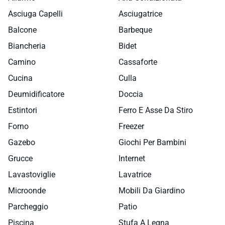
Asciuga Capelli
Asciugatrice
Balcone
Barbeque
Biancheria
Bidet
Camino
Cassaforte
Cucina
Culla
Deumidificatore
Doccia
Estintori
Ferro E Asse Da Stiro
Forno
Freezer
Gazebo
Giochi Per Bambini
Grucce
Internet
Lavastoviglie
Lavatrice
Microonde
Mobili Da Giardino
Parcheggio
Patio
Piscina
Stufa A Legna