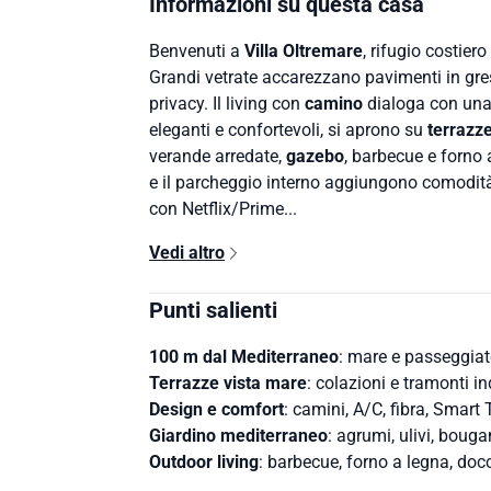
Informazioni su questa casa
Benvenuti a
Villa Oltremare
, rifugio costiero
Grandi vetrate accarezzano pavimenti in gres
privacy. Il living con
camino
dialoga con una 
eleganti e confortevoli, si aprono su
terrazz
verande arredate,
gazebo
, barbecue e forno 
e il parcheggio interno aggiungono comodit
con Netflix/Prime...
Vedi altro
Punti salienti
100 m dal Mediterraneo
: mare e passeggiat
Terrazze vista mare
: colazioni e tramonti in
Design e comfort
: camini, A/C, fibra, Smart
Giardino mediterraneo
: agrumi, ulivi, bouga
Outdoor living
: barbecue, forno a legna, doc