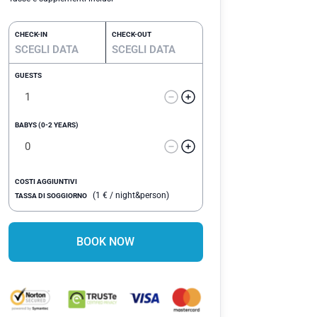
CHECK-IN
CHECK-OUT
GUESTS
BABYS (0-2 YEARS)
COSTI AGGIUNTIVI
(
1
€
/ night&person)
TASSA DI SOGGIORNO
BOOK NOW