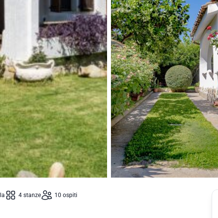
lla
4 stanze
10 ospiti