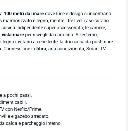
 a
100 metri dal mare
dove luce e design si incontrano.
 marmorizzato e legno, mentre i tre livelli assicurano
cucina indipendente super accessoriata; le camere,
e vista mare
per risvegli da cartolina. All'esterno,
a legna invitano a cene lente; la doccia calda post‑mare
à. Connessione in
fibra
, aria condizionata, Smart TV
e a pochi passi.
dimenticabili.
 TV con Netflix/Prime.
nville e gazebo arredato.
cia calda e parcheggio interno.