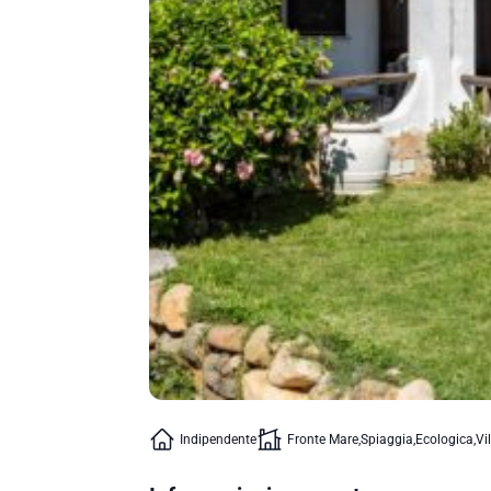
Indipendente
Fronte Mare
Spiaggia
Ecologica
Vi