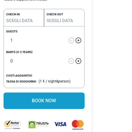
CHECK-IN
CHECK-OUT
GUESTS
BABYS (0-2 YEARS)
COSTI AGGIUNTIVI
(
1
€
/ night&person)
TASSA DI SOGGIORNO
BOOK NOW