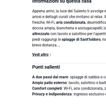
Informazioni su questa casa
Appena arrivi, la luce del Salento ti avvolge 
ariosi e dettagli curati che invitano al relax
fresche, Wi‑Fi,
aria condizionata
, deumidific
doccia ampia, biancheria e asciugacapelli; la
attrezzato
con tavolo e salottino per l'aperit
piedi raggiungi le
spiagge di Sant'Isidoro
, r
breve distanza....
Vedi altro
Punti salienti
A due passi dal mare
: spiagge di sabbia e ca
Ampio patio esterno
: tavolo, salottino e bar
Comfort completi
: Wi‑Fi, aria condizionata, 
Privacy e indipendenza
: ingresso esclusivo 