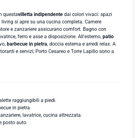
in questa
villetta indipendente
dai colori vivaci: spazi
. Il living si apre su una cucina completa. Camere
atore e zanzariere assicurano comfort. Bagno con
vatrice, ferro e asse a disposizione. All'esterno,
patio
ivo,
barbecue in pietra
, doccia esterna e arredi relax. A
istoranti e servizi; Porto Cesareo e Torre Lapillo sono a
lette raggiungibili a piedi.
becue in pietra
zanzariere, lavatrice, cucina attrezzata.
e posto auto.