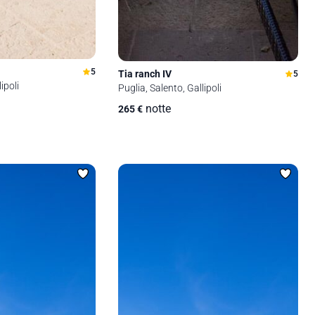
5
Tia ranch IV
5
ipoli
Puglia, Salento, Gallipoli
notte
265
€