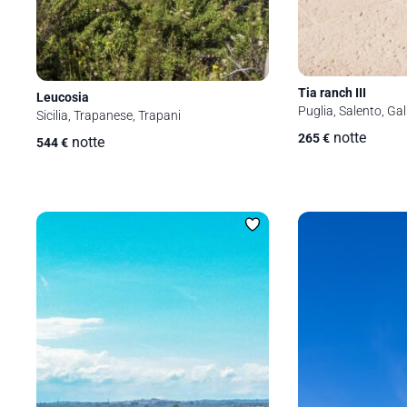
Tia ranch III
Leucosia
Puglia, Salento, Gall
Sicilia, Trapanese, Trapani
notte
265
€
notte
544
€